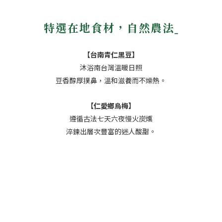
特選在地食材，自然農法ˍ
【台南青仁黑豆】
沐浴南台灣溫暖日照
豆香醇厚撲鼻，溫和滋養而不燥熱。
【仁愛鄉烏梅】
遵循古法七天六夜慢火炭燻
淬鍊出層次豐富的迷人酸甜。