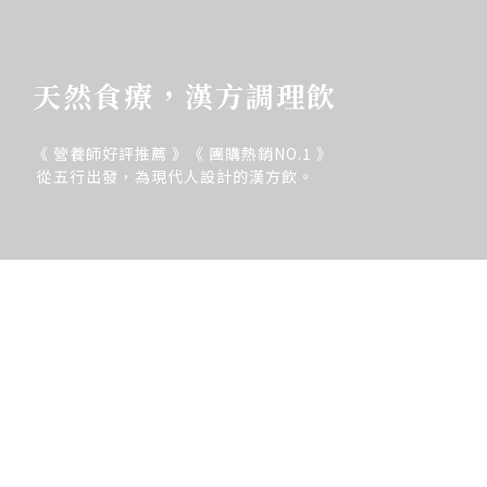
天然食療，漢方調理飲
《 營養師好評推薦 》《 團購熱銷NO.1 》
從五行出發，為現代人設計的漢方飲。