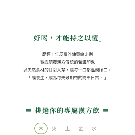
好喝，才能持之以恆ˍ
歷經十年反覆淬鍊黃金比例
徹底顛覆漢方傳統的苦澀印象
以天然食材的甘甜入茶，讓每一口都溫潤順口。
「 讓養生，成為每天最期待的簡單日常。 」
≡ 挑選你的專屬漢方飲 ≡
木
火
土
金
水