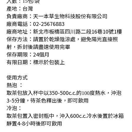
入數：
15
包
/
袋
產地：台灣
負責廠商：天一本草生物科技股份有限公司
廠商電話：02-25676883
廠商地址：
新北市板橋區四川路二段16巷10號1樓
保存方法：請置於乾燥陰涼處，避免陽光直接照
射，拆封後請盡速使用完畢
保存期限：24個月
有限日期：標示於包裝上
使用方式
熱泡 ：
取茶包放入杯中以350-500c.c.
的
度熱水，
沖泡
100
3-5分鐘，待茶色釋出後，即可飲用
冷泡：
取茶包置入密封瓶中，沖入600c.c.冷水後置於冰箱
靜置4-8小時後即可飲用