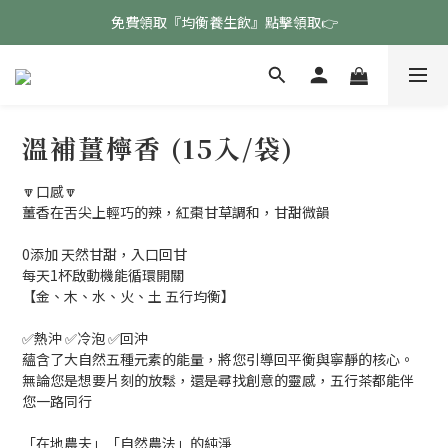
免費領取『均衡養生飲』點擊領取👉
註冊會員專屬好康🧧
免費領取『均衡養生飲』點擊領取👉
溫補薑檸香 (15入/袋)
🔽口感🔽
薑香在舌尖上輕巧的辣，紅棗甘草調和，甘甜微韻
0添加 天然甘甜，入口回甘
每天1杯啟動機能循環開關
【金、木、水、火、土 五行均衡】
✅熱沖 ✅冷泡 ✅回沖
蘊含了大自然五種元素的能量，將您引導回平衡與寧靜的核心。
無論您是想要片刻的放鬆，還是尋找創意的靈感，五行茶都能伴
您一路同行
「在地農夫」「自然農法」的純淨