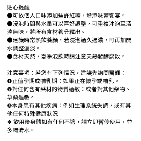
貼心提醒
●可依個人口味添加些許紅糖，增添味蕾饗宴。
●浸泡時間與水量可以喜好調整，可重複沖泡至清
淡無味，將所有食材養分釋出。
●建議時常熱飲養顏，若浸泡過久過濃，可再加開
水調整濃淡。
●食材天然，夏季泡飲時請注意天熱發酵腐敗。
注意事項：若您有下列情況，建議先詢問醫師：
正值孕期或哺乳期：如果正在懷孕或哺乳。
❶
對任何含有藥材的物質過敏：或者對其他藥物、
❷
草藥過敏。
本身患有其他疾病：例如生理系統失調，或有其
❸
他任何特殊健康狀況
飲用後身體如有任何不適，請立即暫停使用，並
❖
多喝清水。