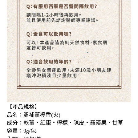
【產品規格】
品名：
溫補薑檸香
火
(
)
成分：
乾薑‧紅棗‧檸檬‧陳皮‧羅漢果‧甘草
容量：
包
9g/