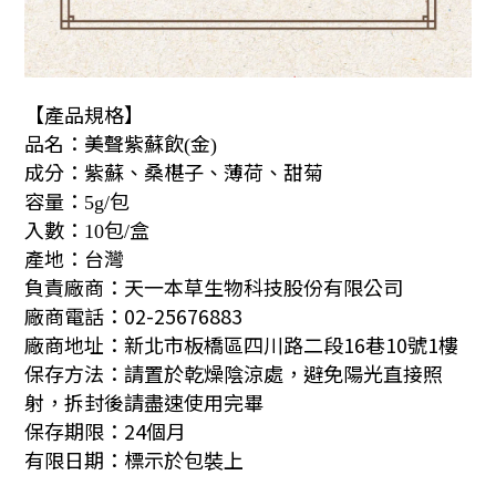
【產品規格】
品名：美聲紫蘇飲
金
(
)
成分：紫蘇、桑椹子、薄荷、甜菊
容量：
包
5g/
入數：
包
盒
10
/
產地：台灣
負責廠商：天一本草生物科技股份有限公司
廠商電話：02-25676883
廠商地址：
新北市板橋區四川路二段16巷10號1樓
保存方法：請置於乾燥陰涼處，避免陽光直接照
射，拆封後請盡速使用完畢
保存期限：24個月
有限日期：標示於包裝上