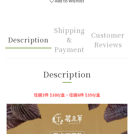
Add to Wishlist
Shipping
Customer
Description
&
Reviews
Payment
Description
任選3件 $380/盒、任選6件 $350/盒