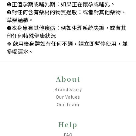
正值孕期或哺乳期：如果正在懷孕或哺乳。
❶
對任何含有藥材的物質過敏：或者對其他藥物、
❷
草藥過敏。
本身患有其他疾病：例如生理系統失調，或有其
❸
他任何特殊健康狀況
飲用後身體如有任何不適，請立即暫停使用，並
❖
多喝清水。
About
Brand Story
Our Values
Our Team
Help
FAQ