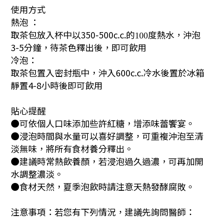
使用方式
熱泡 ：
取茶包放入杯中以350-500c.c.
的
度熱水，
沖泡
100
3-5分鐘，待茶色釋出後，即可飲用
冷泡：
取茶包置入密封瓶中，沖入600c.c.冷水後置於冰箱
靜置4-8小時後即可飲用
貼心提醒
●可依個人口味添加些許紅糖，增添味蕾饗宴。
●浸泡時間與水量可以喜好調整，可重複沖泡至清
淡無味，將所有食材養分釋出。
●建議時常熱飲養顏，若浸泡過久過濃，可再加開
水調整濃淡。
●食材天然，夏季泡飲時請注意天熱發酵腐敗。
注意事項：若您有下列情況，建議先詢問醫師：