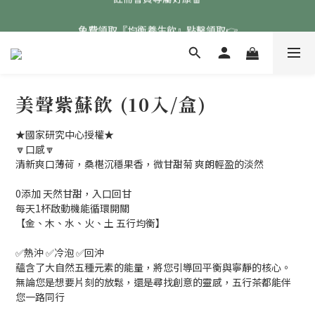
免費領取『均衡養生飲』點擊領取👉
免費領取『均衡養生飲』點擊領取👉
註冊會員專屬好康🧧
免費領取『均衡養生飲』點擊領取👉
美聲紫蘇飲 (10入/盒)
★國家研究中心授權★
🔽口感🔽
清新爽口薄荷，桑椹沉穩果香，微甘甜菊 爽朗輕盈的淡然
0添加 天然甘甜，入口回甘
每天1杯啟動機能循環開關
【金、木、水、火、土 五行均衡】
✅熱沖 ✅冷泡 ✅回沖
蘊含了大自然五種元素的能量，將您引導回平衡與寧靜的核心。
無論您是想要片刻的放鬆，還是尋找創意的靈感，五行茶都能伴
您一路同行