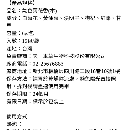
【產品規格】
品名：氣色菊花香
木
(
)
成分：白菊花、黃油菊、決明子、枸杞、紅棗、甘
草
容量：
包
6g/
入數：
包
15
/袋
產地：台灣
負責廠商：天一本草生物科技股份有限公司
廠商電話：02-25676883
廠商地址：
新北市板橋區四川路二段16巷10號1樓
保存方法：請置於乾燥陰涼處，避免陽光直接照
射，拆封後請盡速使用完畢
保存期限：24個月
有限日期：標示於包裝上
使用方式
熱泡 ：