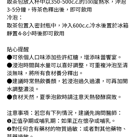
取茶包放入杯中以350-500c.c.
的
度熱水，
沖泡
100
3-5分鐘，待茶色釋出後，即可飲用
冷泡：
取茶包置入密封瓶中，沖入600c.c.冷水後置於冰箱
靜置4-8小時後即可飲用
貼心提醒
●可依個人口味添加些許紅糖，增添味蕾饗宴。
●浸泡時間與水量可以喜好調整，可重複沖泡至清
淡無味，將所有食材養分釋出。
●建議時常熱飲養顏，若浸泡過久過濃，可再加開
水調整濃淡。
●食材天然，夏季泡飲時請注意天熱發酵腐敗。
注意事項：若您有下列情況，建議先詢問醫師：
正值孕期或哺乳期：如果正在懷孕或哺乳。
❶
對任何含有藥材的物質過敏：或者對其他藥物、
❷
草藥過敏。