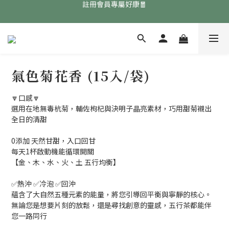
免費領取『均衡養生飲』點擊領取👉
免費領取『均衡養生飲』點擊領取👉
註冊會員專屬好康🧧
免費領取『均衡養生飲』點擊領取👉
氣色菊花香 (15入/袋)
🔽口感🔽
選用在地無毒杭菊，輔佐枸杞與決明子晶亮素材，巧用甜菊襯出
全日的清甜
0添加 天然甘甜，入口回甘
每天1杯啟動機能循環開關
【金、木、水、火、土 五行均衡】
✅熱沖 ✅冷泡 ✅回沖
蘊含了大自然五種元素的能量，將您引導回平衡與寧靜的核心。
無論您是想要片刻的放鬆，還是尋找創意的靈感，五行茶都能伴
您一路同行