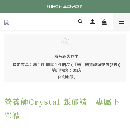
免費領取『均衡養生飲』點擊領取👉
註冊會員專屬好康🧧
免費領取『均衡養生飲』點擊領取👉
所有顧客適用
指定商品：滿 1 件 即享 1 件贈品 (【送】體質調理茶包(3包))
適用通路：
網店
條款與細則
營養師Crystal 張郁靖｜專屬下
單禮