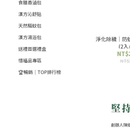
食膳香滷包
漢方沁舒貼
天然驅蚊包
漢方湯浴包
淨化除穢｜防
(2入
送禮首選禮盒
NT$
惜福品專區
NT$
🏆暢銷｜TOP排行榜
堅
創辦人陳