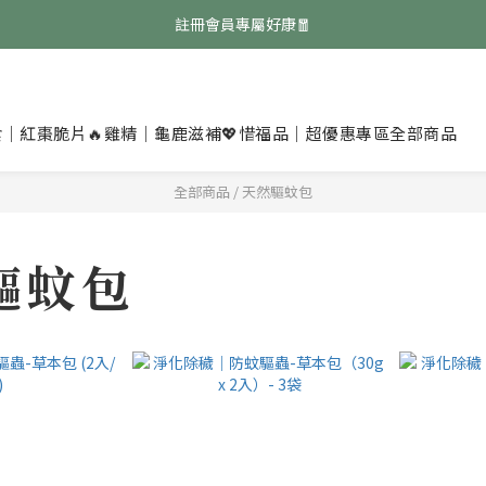
免費領取『均衡養生飲』點擊領取👉
註冊會員專屬好康🧧
免費領取『均衡養生飲』點擊領取👉
食｜紅棗脆片
🔥雞精｜龜鹿滋補
💖惜福品｜超優惠專區
全部商品
全部商品
/
天然驅蚊包
驅蚊包