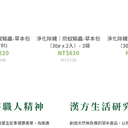
蚊驅蟲-草本包
淨化除穢｜防蚊驅蟲-草本包
淨化除穢
/包)
（30g x 2入）- 3袋
（30
220
NT$630
240
NT$720
持職人精神
漢方生活研
姐畢生從事健康產業，為推廣
創造天然無負擔的草本產品，以