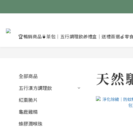
🏆暢銷商品
🍵茶包｜五行調理飲
🎁禮盒｜送禮首選
🍎零
天然
全部商品
五行漢方調理飲
紅棗脆片
龜鹿雞精
蜂膠潤喉珠