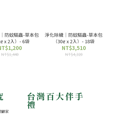
｜防蚊驅蟲-草本包
淨化除穢｜防蚊驅蟲-草本包
g x 2入）- 6袋
（30g x 2入）- 18袋
NT$1,200
NT$3,510
NT$1,440
NT$4,320
究
台灣百大伴手
禮
照顧家