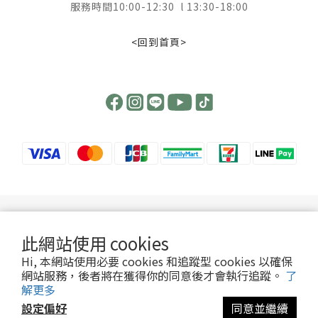
服務時間10:00-12:30 l 13:30-18:00
<回到首頁>
【 提高警覺 ! 慎防詐騙 】
提醒您，我們不會以電話或簡訊方式通知變更付款方式，也不會以訂單內容有誤或任
此網站使用 cookies
何理由詢問您的信用卡號或要求操作ATM。
Hi, 本網站使用必要 cookies 和追蹤型 cookies 以確保
若有任何問題歡迎致電或透過LINE客服詢問。
網站服務，後者將在獲得你的同意後才會執行追蹤。
了
解更多
設定偏好
同意並繼續
Copyright© [2014][天一本草生物科技股份有限公司]