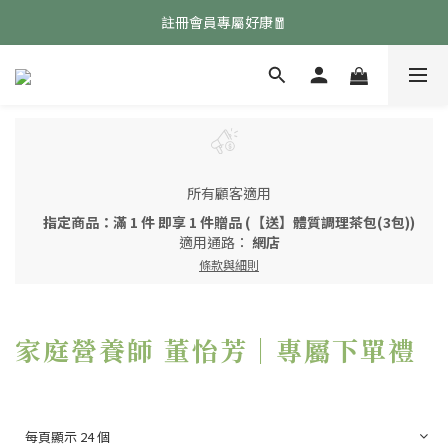
免費領取『均衡養生飲』點擊領取👉
註冊會員專屬好康🧧
免費領取『均衡養生飲』點擊領取👉
所有顧客適用
指定商品：滿 1 件 即享 1 件贈品 (【送】體質調理茶包(3包))
適用通路：
網店
條款與細則
家庭營養師 董怡芳｜專屬下單禮
每頁顯示 24 個