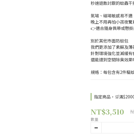
秒速退散討厭的蚊蟲干擾
氣場、磁場敏感易不適
晚上不用再怕小孩夜驚
👉適合隨身佩帶或懸掛
別於其他市面防蚊包
我們更添加了紫蘇及薄
針對環境強化並減緩有害
還能達到空間除臭效果
規格：每包含有2件驅
指定商品，🛒滿$20
NT$3,510
N
數量