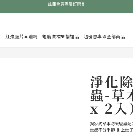
免費領取『均衡養生飲』點擊領取👉
免費領取『均衡養生飲』點擊領取👉
註冊會員專屬好康🧧
免費領取『均衡養生飲』點擊領取👉
食｜紅棗脆片
🔥雞精｜龜鹿滋補
💖惜福品｜超優惠專區
全部商品
淨化
蟲-草
x 2入
獨家純草本防蚊驅蟲配
蚊蟲不分季節  掛上蚊