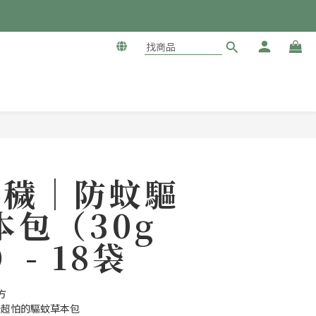
立即購買
除穢｜防蚊驅
本包（30g
）- 18袋
方
子超怕的驅蚊草本包