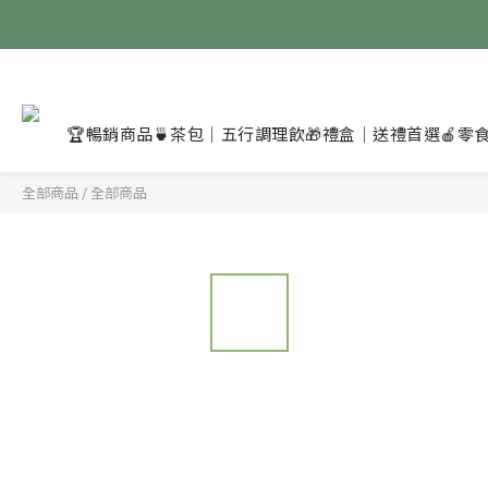
🏆暢銷商品
🍵茶包｜五行調理飲
🎁禮盒｜送禮首選
🍎零
全部商品
/
全部商品