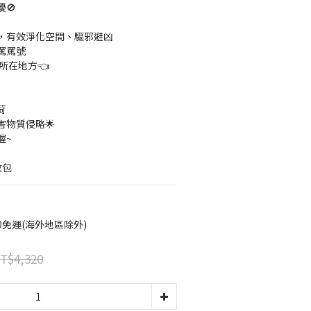
🚫
，有效淨化空間、驅邪避凶
罵罵號
所在地方👈
荷
物質侵略🌟
喔~
蚊包
00免運(海外地區除外)
T$4,320