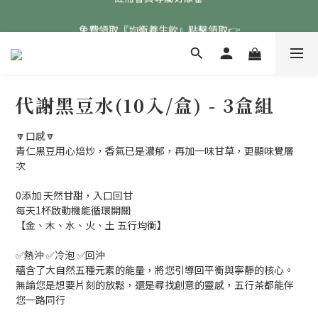
免費領取『均衡養生飲』點擊領取👉
免費領取『均衡養生飲』點擊領取👉
註冊會員專屬好康🧧
免費領取『均衡養生飲』點擊領取👉
代謝黑豆水(10入/盒) - 3盒組
🔽口感🔽
青仁黑豆用心焙炒，香氣已是濃郁，再加一味甘草，更顯味覺層
次
0添加 天然甘甜，入口回甘
每天1杯啟動機能循環開關
【金、木、水、火、土 五行均衡】
✅熱沖 ✅冷泡 ✅回沖
蘊含了大自然五種元素的能量，將您引導回平衡與寧靜的核心。
無論您是想要片刻的放鬆，還是尋找創意的靈感，五行茶都能伴
您一路同行