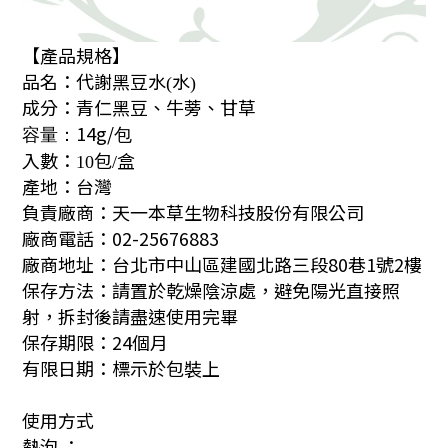
【產品規格】
品名：代謝黑豆水
水
(
)
成分：青仁黑豆、牛蒡、甘草
14g/
容量：
包
入數：
包
盒
10
/
產地：台灣
負責廠商：天一本草生物科技股份有限公司
廠商電話：02-25676883
廠商地址：台北市中山區建國北路三段80巷1號2樓
保存方法：請置於乾燥陰涼處，避免陽光直接照
射，拆封後請盡速使用完畢
保存期限：24個月
有限日期：標示於包裝上
使用方式
熱泡 ：