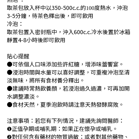
取茶包放入杯中以350-500c.c.
的
度熱水，
沖泡
100
3-5分鐘，待茶色釋出後，即可飲用
冷泡：
取茶包置入密封瓶中，沖入600c.c.冷水後置於冰箱
靜置4-8小時後即可飲用
貼心提醒
●可依個人口味添加些許紅糖，增添味蕾饗宴。
●浸泡時間與水量可以喜好調整，可重複沖泡至清
淡無味，將所有食材養分釋出。
●建議時常熱飲養顏，若浸泡過久過濃，可再加開
水調整濃淡。
●食材天然，夏季泡飲時請注意天熱發酵腐敗。
注意事項：若您有下列情況，建議先詢問醫師：
正值孕期或哺乳期：如果正在懷孕或哺乳。
❶
對任何含有藥材的物質過敏：或者對其他藥物、
❷