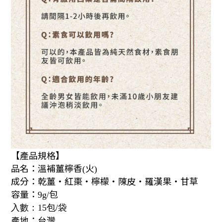
【產品規格】
品名：
溫補薑檸香
火
(
)
成分：
乾薑‧紅棗‧檸檬‧陳皮‧羅漢果‧甘草
容量：
包
9g/
入數：
15
包
/
袋
產地：台灣