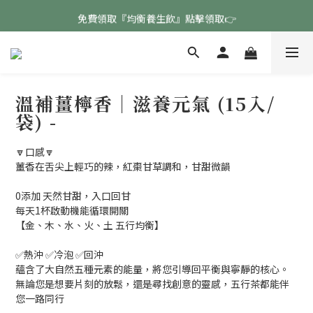
免費領取『均衡養生飲』點擊領取👉
免費領取『均衡養生飲』點擊領取👉
註冊會員專屬好康🧧
免費領取『均衡養生飲』點擊領取👉
溫補薑檸香｜滋養元氣 (15入/
袋) -
🔽口感🔽
薑香在舌尖上輕巧的辣，紅棗甘草調和，甘甜微韻
0添加 天然甘甜，入口回甘
每天1杯啟動機能循環開關
【金、木、水、火、土 五行均衡】
✅熱沖 ✅冷泡 ✅回沖
蘊含了大自然五種元素的能量，將您引導回平衡與寧靜的核心。
無論您是想要片刻的放鬆，還是尋找創意的靈感，五行茶都能伴
您一路同行