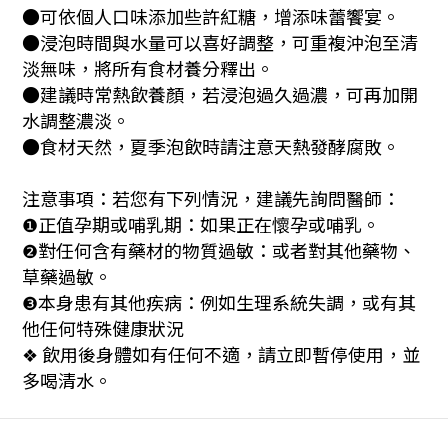
●可依個人口味添加些許紅糖，增添味蕾饗宴。
●浸泡時間與水量可以喜好調整，可重複沖泡至清
淡無味，將所有食材養分釋出。
●建議時常熱飲養顏，若浸泡過久過濃，可再加開
水調整濃淡。
●食材天然，夏季泡飲時請注意天熱發酵腐敗。
注意事項：若您有下列情況，建議先詢問醫師：
正值孕期或哺乳期：如果正在懷孕或哺乳。
❶
對任何含有藥材的物質過敏：或者對其他藥物、
❷
草藥過敏。
本身患有其他疾病：例如生理系統失調，或有其
❸
他任何特殊健康狀況
飲用後身體如有任何不適，請立即暫停使用，並
❖
多喝清水。