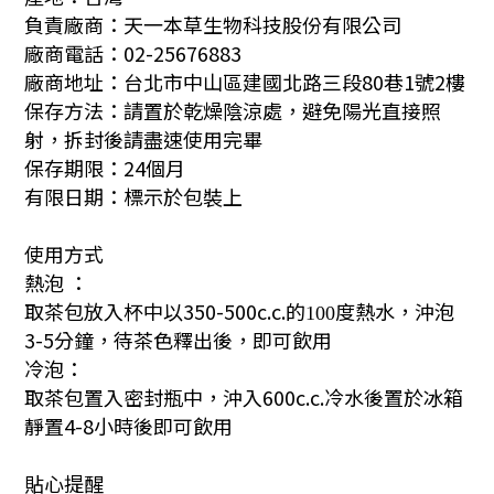
負責廠商：天一本草生物科技股份有限公司
廠商電話：02-25676883
廠商地址：台北市中山區建國北路三段80巷1號2樓
保存方法：請置於乾燥陰涼處，避免陽光直接照
射，拆封後請盡速使用完畢
保存期限：24個月
有限日期：標示於包裝上
使用方式
熱泡 ：
取茶包放入杯中以350-500c.c.
的
度熱水，
沖泡
100
3-5分鐘，待茶色釋出後，即可飲用
冷泡：
取茶包置入密封瓶中，沖入600c.c.冷水後置於冰箱
靜置4-8小時後即可飲用
貼心提醒