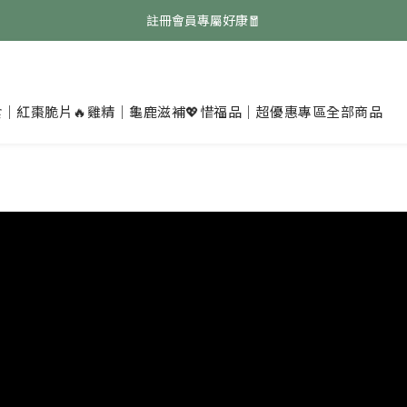
註冊會員專屬好康🧧
免費領取『均衡養生飲』點擊領取👉
免費領取『均衡養生飲』點擊領取👉
食｜紅棗脆片
🔥雞精｜龜鹿滋補
💖惜福品｜超優惠專區
全部商品