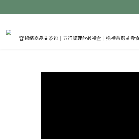
🏆暢銷商品
🍵茶包｜五行調理飲
🎁禮盒｜送禮首選
🍎零