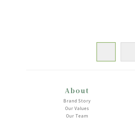
About
Brand Story
Our Values
Our Team