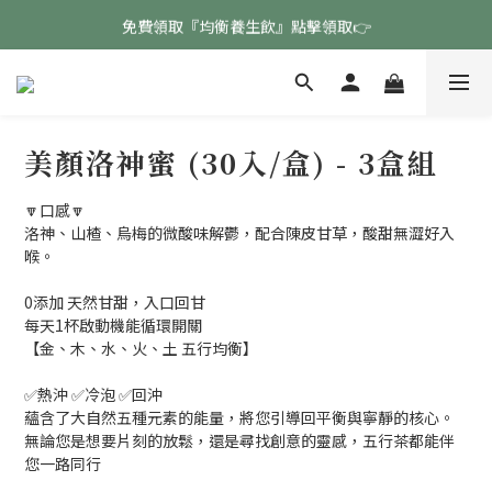
免費領取『均衡養生飲』點擊領取👉
免費領取『均衡養生飲』點擊領取👉
註冊會員專屬好康🧧
免費領取『均衡養生飲』點擊領取👉
美顏洛神蜜 (30入/盒) - 3盒組
🔽口感🔽
洛神、山楂、烏梅的微酸味解鬱，配合陳皮甘草，酸甜無澀好入
喉。
0添加 天然甘甜，入口回甘
每天1杯啟動機能循環開關
【金、木、水、火、土 五行均衡】
✅熱沖 ✅冷泡 ✅回沖
蘊含了大自然五種元素的能量，將您引導回平衡與寧靜的核心。
無論您是想要片刻的放鬆，還是尋找創意的靈感，五行茶都能伴
您一路同行