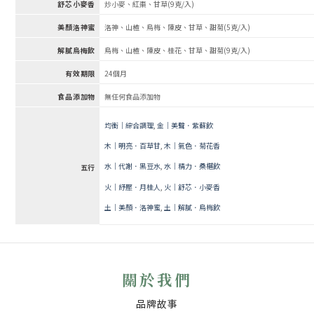
舒芯小麥香
炒小麥、紅棗、甘草(9克/入)
美顏洛神蜜
洛神、山楂、烏梅、陳皮、甘草、甜菊(5克/入)
解膩烏梅飲
烏梅、山楂、陳皮、桂花、甘草、甜菊(9克/入)
有效期限
24個月
食品添加物
無任何食品添加物
均衡｜綜合調理
,
金｜美聲．紫蘇飲
木｜明亮．百草甘
,
木｜氣色．菊花香
水｜代謝．黑豆水
,
水｜精力．桑椹飲
五行
火｜紓壓．月桂人
,
火｜舒芯．小麥香
土｜美顏．洛神蜜
,
土｜解膩．烏梅飲
關於我們
品牌故事