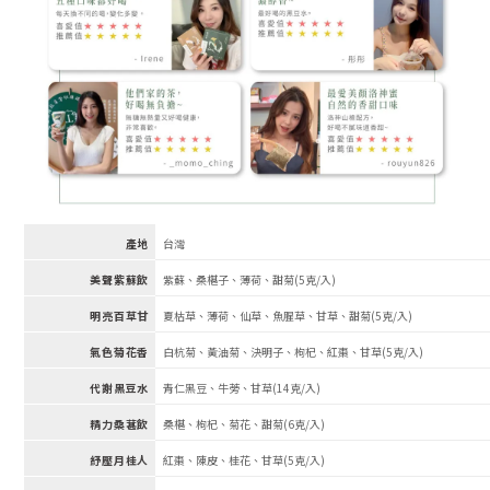
產地
台灣
美聲紫蘇飲
紫蘇、桑椹子、薄荷、甜菊(5克/入)
明亮百草甘
夏枯草、薄荷、仙草、魚腥草、甘草、甜菊(5克/入)
氣色菊花香
白杭菊、黃油菊、決明子、枸杞、紅棗、甘草(5克/入)
代謝黑豆水
青仁黑豆、牛蒡、甘草(14克/入)
精力桑葚飲
桑椹、枸杞、菊花、甜菊(6克/入)
紓壓月桂人
紅棗、陳皮、桂花、甘草(5克/入)