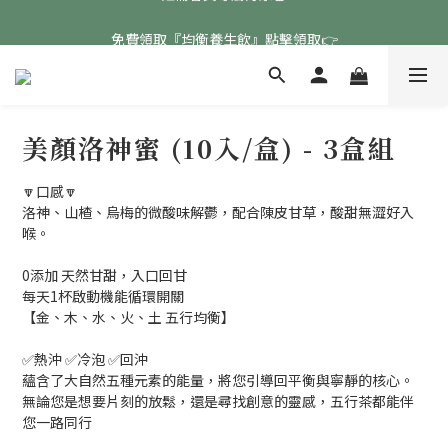
免費領取『均衡養生飲』點擊領取👉
免費領取『均衡養生飲』點擊領取👉
註冊會員專屬好康🧧
免費領取『均衡養生飲』點擊領取👉
美顏洛神蜜 (10入/盒) - 3盒組
🔽口感🔽
洛神、山楂、烏梅的微酸味解鬱，配合陳皮甘草，酸甜無澀好入
喉。
0添加 天然甘甜，入口回甘
每天1杯啟動機能循環開關
【金、木、水、火、土 五行均衡】
✅熱沖 ✅冷泡 ✅回沖
蘊含了大自然五種元素的能量，將您引導回平衡與寧靜的核心。
無論您是想要片刻的放鬆，還是尋找創意的靈感，五行茶都能伴
您一路同行