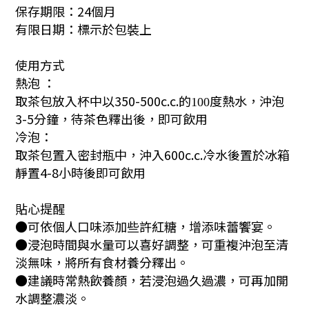
保存期限：24個月
有限日期：標示於包裝上
使用方式
熱泡 ：
取茶包放入杯中以350-500c.c.
的
度熱水，
沖泡
100
3-5分鐘，待茶色釋出後，即可飲用
冷泡：
取茶包置入密封瓶中，沖入600c.c.冷水後置於冰箱
靜置4-8小時後即可飲用
貼心提醒
●可依個人口味添加些許紅糖，增添味蕾饗宴。
●浸泡時間與水量可以喜好調整，可重複沖泡至清
淡無味，將所有食材養分釋出。
●建議時常熱飲養顏，若浸泡過久過濃，可再加開
水調整濃淡。