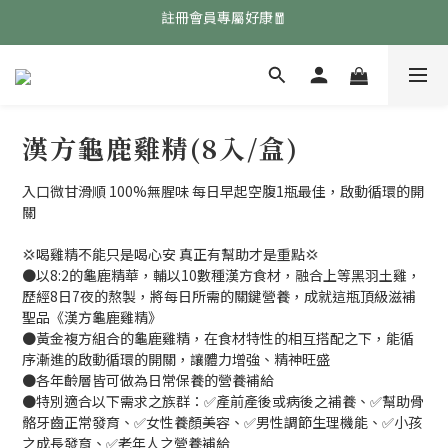
免費領取『均衡養生飲』點擊領取👉
免費領取『均衡養生飲』點擊領取👉
註冊會員專屬好康🧧
免費領取『均衡養生飲』點擊領取👉
漢方龜鹿雞精(8入/盒)
入口微甘滑順 100%無腥味 每日早起空腹1瓶最佳，啟動循環的開
關
💢喝雞精不能只是喝心安 真正有幫助才是重點💢
●以8:2的龜鹿精華，輔以10數種漢方食材，融合上等黑羽土雞，
歷經8日7夜的熬製，將每日所需的關鍵營養，成就這瓶頂級滋補
聖品《漢方龜鹿雞精》
●黃金複方組合的龜鹿雞精，在食材特性的相互搭配之下，能循
序漸進的啟動循環的開關，讓體力增強、精神旺盛
●各年齡層皆可做為日常保養的營養補給
●特別適合以下需求之族群：✅產前產後或病後之補養、✅幫助骨
骼牙齒正常發育、✅女性養顏美容、✅男性調節生理機能、✅小孩
之成長發育、✅老年人之營養補給