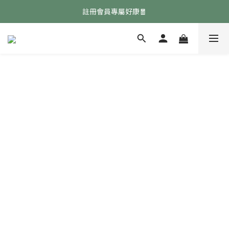
免費領取『均衡養生飲』點擊領取👉
註冊會員專屬好康🧧
免費領取『均衡養生飲』點擊領取👉