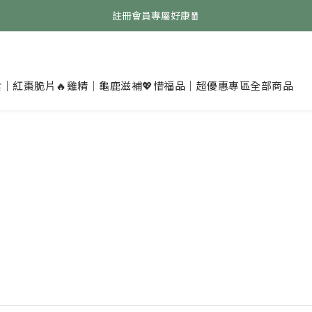
免費領取『均衡養生飲』點擊領取👉
註冊會員專屬好康🧧
免費領取『均衡養生飲』點擊領取👉
食｜紅棗脆片
🔥雞精｜龜鹿滋補
💖惜福品｜超優惠專區
全部商品