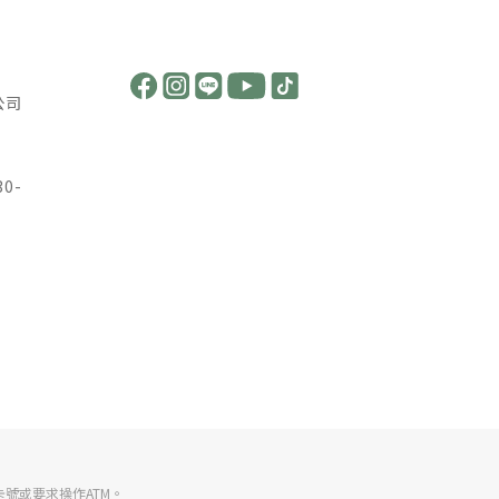
公司
30-
號或要求操作ATM。