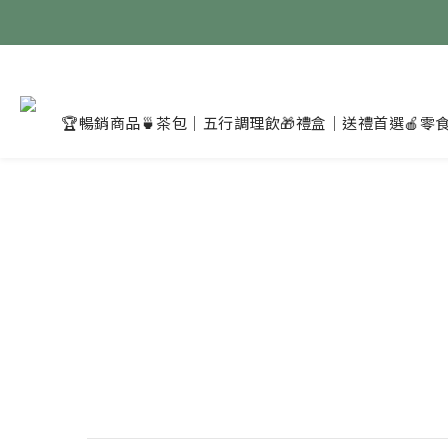
🏆暢銷商品
🍵茶包｜五行調理飲
🎁禮盒｜送禮首選
🍎零