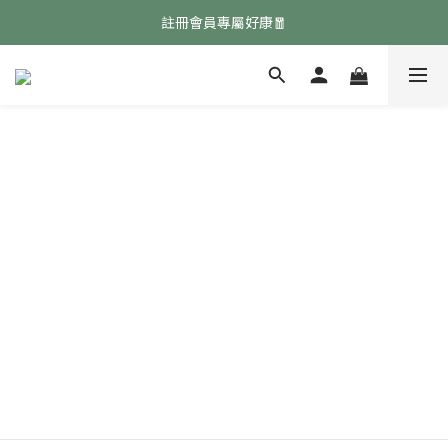
免費領取『均衡養生飲』點擊領取👉
註冊會員專屬好康🧧
免費領取『均衡養生飲』點擊領取👉